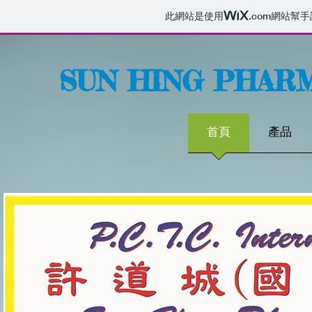
此網站是使用
.com
網站幫手
SUN HING PHARM
首頁
產品